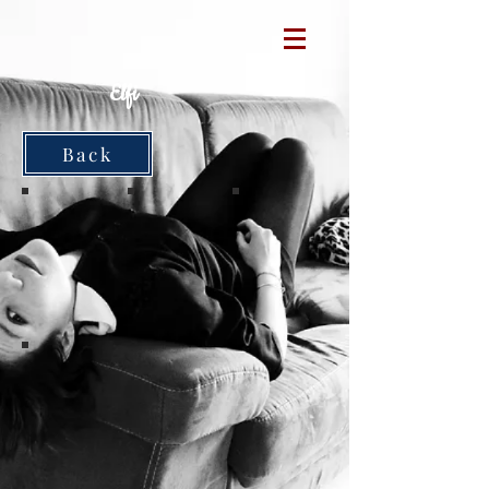
Elfi
Back